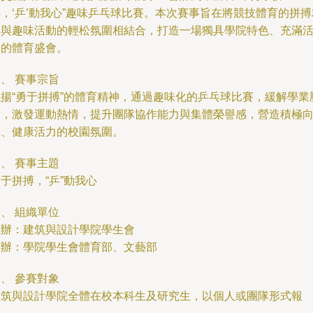
，‘乒’動我心”趣味乒乓球比賽。本次賽事旨在將競技體育的拼搏
神與趣味活動的輕松氛圍相結合，打造一場獨具學院特色、充滿
力的體育盛會。
、 賽事宗旨
弘揚“勇于拼搏”的體育精神，通過趣味化的乒乓球比賽，緩解學業
力，激發運動熱情，提升團隊協作能力與集體榮譽感，營造積極
上、健康活力的校園氛圍。
、 賽事主題
于拼搏，“乒”動我心
、 組織單位
主辦：建筑與設計學院學生會
承辦：學院學生會體育部、文藝部
、 參賽對象
建筑與設計學院全體在校本科生及研究生，以個人或團隊形式報