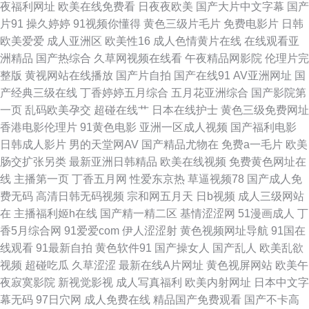
夜福利网址
欧美在线免费看
日夜夜欧美
国产大片中文字幕
国产
艹逼 香蕉视频在线观看 91在线网站免费 91视频首页蝌蚪 91第一视频 在线
片91
操久婷婷
91视频你懂得
黄色三级片毛片
免费电影片
日韩
欧美爱爱
成人亚洲区
欧美性16
成人色情黄片在线
在线观看亚
色ab 天天干免费看 日韩色图自拍 欧美喉奥在线 www日日日 超碰美女在线
洲精品
国产热综合
久草网视频在线看
午夜精品网影院
伦理片完
整版
黄视网站在线播放
国产片自拍
国产在线91
AV亚洲网址
国
97人人草人人爱 99福利导航微拍 97资源网色色 中文字幕上床网站 伊人大香
产经典三级在线
丁香婷婷五月综合
五月花亚洲综合
国产影院第
一页
乱码欧美孕交
超碰在线艹
日本在线护士
黄色三级免费网址
啪啪 神马激情综合 欧美性爱变态 久久精品观看 精品在线亚洲天堂 男人天堂
香港电影伦理片
91黄色电影
亚洲一区成人视频
国产福利电影
日韩成人影片
男的天堂网AV
国产精品尤物在
免费a一毛片
欧美
成人AV 蜜桃视频91 老司机午夜福利片 韩国伦理合集 成人曰B免费视频 AV白
肠交扩张另类
最新亚洲日韩精品
欧美在线视频
免费黄色网址在
线
主播第一页
丁香五月网
性爱东京热
草逼视频78
国产成人免
丝 97超碰性爱 最新的黄色网址 午夜黄色三级 91夫妻海角论坛 91网站传媒
费无码
高清日韩无码视频
宗和网五月天
日b视频
成人三级网站
在
主播福利姬h在线
国产精一精二区
基情涩涩网
51漫画成人
丁
Tv 伊人撸视频 亚洲社区电影 午夜福利据场 日本女人自淫 免费色网 激情午夜
香5月综合网
91爱爱com
伊人涩涩射
黄色视频网址导航
91国在
线观看
91最新自拍
黄色软件91
国产操女人
国产乱人
欧美乱欲
网站 丰满人妻中出网址 国产肛交91 豆花社区网站免费 成人操碰视频 岛国操
视频
超碰吃瓜
久草涩涩
最新在线A片网址
黄色视屏网站
欧美午
夜寂寞影院
新视觉影视
成人写真福利
欧美内射网址
日本中文字
逼视频网站 av涩涩 91九九九在线 亚洲另类中字 深夜视频福利无码 青娱乐超
幕无码
97日穴网
成人免费在线
精品国产免费观看
国产不卡高