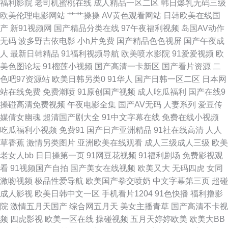
福利影院
老司机蜜桃在线
成人精品一区二区
韩日爆乳无码三级
欧日美粗 欧美国产专区 久草亭亭 国产第一页影院 肏逼导航 91豆花精品 在
欧美伦理电影网站
艹艹操操
AV黄色观看网站
日韩欧美在线国
产
新91视频网
国产精品分类在线
97午夜福利视频
岛国AV动作
线国产啪 五月花丁香网 人妻精品系列 九一大神原创 成人五月天社区 91熟女
无码
波多野吉依电影
小h片免费
国产精品色色视屏
国产午夜成
人
最新日韩精品
91福利视频导航
欧美喷水影院
91爱爱视频
欧
爱爱 国产色A 福利91视频 wwwcn色 91视频国产网址 99超碰日本 91蜜臀中
美色图论坛
91榴莲小视频
国产高清一卡新区
国产看片资源
二
色吧97资源站
欧美日韩另类0
91华人
国产日韩一区二区
日本网
文字幕 午夜成人 日本黄123区 欧美美女性爱网站 午夜激情导航 日本中文字
站在线免费
免费潮喷
91原创国产视频
成人吃瓜福利
国产在线9
操碰高清免费视频
午夜电影全集
国产AV无码
人妻系列
爱豆传
幕A片 久热青草 国产做受高潮豆麻 国产精品第十页 成人视频最新官网 超碰
媒倩女幽魂
超清国产剧大全
91中文字幕在线
免费在线小视频
吃瓜福利小视频
免费91
国产日产亚洲精品
91社在线高清
人人
在线奸海角 91人妻网 伊人大香蕉伊人 日韩免费毛片 老司机午夜精品 黑丝美
草香蕉
激情另类图片
亚洲欧美在线观看
成人三级成人三级
欧美
老女人bb
日日操第一页
91网豆花视频
91福利剧场
免费影视观
女后入观看 国产宾馆美女在线 超碰91操 97人人草人人爱 影音先锋AV女优
看
91视频国产自拍
国产美女在线视频
欧美又大
无码四虎
女同
激吻视频
极品性爱导航
欧美国产拳交喷奶
中文字幕第三页
超碰
熟女91 欧美久久草在线 黄色网址国产偷 人人操免费 久久丁香网 福利社五月
成人影视
欧美日韩中文一区
手机看片1204
91色快播
福利撸影
院
激情五月天国产
综合网五月天
美女主播青草
国产高清不卡视
天 老司机性交网 激情文学日韩 黄色库存 成人A片网站 a级影院 91超碰青青
频
四虎影视
欧美一区在线
操碰视频
五月天婷婷欧美
欧美大BB