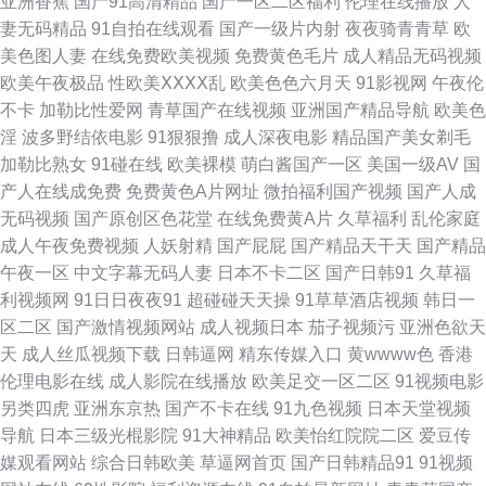
亚洲香蕉
国产91高清精品
国产一区二区福利
伦理在线播放
人
性爱 av盛宴国产 大香蕉伊人干 91精品吴梦梦 亚洲精品无码一区 人人艹超碰
妻无码精品
91自拍在线观看
国产一级片内射
夜夜骑青青草
欧
美色图人妻
在线免费欧美视频
免费黄色毛片
成人精品无码视频
在线 欧美大片抖阴 国产午夜伦理AV 丰满少妇AV 老司机福利院 九一福利导
欧美午夜极品
性欧美ⅩⅩⅩⅩ乱
欧美色色六月天
91影视网
午夜伦
不卡
加勒比性爱网
青草国产在线视频
亚洲国产精品导航
欧美色
航 成人精品午夜剧场 AV大香蕉 亚洲一区97色 日本丰满少妇 蜜芽视频在线
淫
波多野结依电影
91狠狠撸
成人深夜电影
精品国产美女剃毛
加勒比熟女
91碰在线
欧美裸模
萌白酱国产一区
美国一级AV
国
精品 国产熟女91 俺去也视频 在线观看91 日韩二页 亚洲爱爱永久网站 AV黄
产人在线成免费
免费黄色A片网址
微拍福利国产视频
国产人成
无码视频
国产原创区色花堂
在线免费黄A片
久草福利
乱伦家庭
色男人天堂 91prom 午夜福利老司机 午夜福利影院在线 欧日精品8区 人妻色
成人午夜免费视频
人妖射精
国产屁屁
国产精品天干天
国产精品
午夜一区
中文字幕无码人妻
日本不卡二区
国产日韩91
久草福
AV 九一视频免费观看 成人日韩 91豆花在线观看 色五月在线 日韩123AV 伦
利视频网
91日日夜夜91
超碰碰天天操
91草草酒店视频
韩日一
区二区
国产激情视频网站
成人视频日本
茄子视频污
亚洲色欲天
理在线视频免费 国浮第一浮力 日韩欧美wwww 少妇后入 日韩小电影 麻豆小
天
成人丝瓜视频下载
日韩逼网
精东传媒入口
黄wwww色
香港
伦理电影在线
成人影院在线播放
欧美足交一区二区
91视频电影
视频 国产欧美日韩日逼 AV大香蕉伊人网 亚洲另类偷拍精品 91福利社红杏
另类四虎
亚洲东京热
国产不卡在线
91九色视频
日本天堂视频
导航
日本三级光棍影院
91大神精品
欧美怡红院院二区
爱豆传
天天操WWW 欧美日逼网 伊人青青草大香蕉 俺去也色网 51精品国自产 深夜
媒观看网站
综合日韩欧美
草逼网首页
国产日韩精品91
91视频