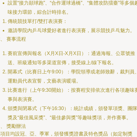
設置“接力顛球跑”、“合作運球過橋”、“集體攻防擂臺”等多個
味接力環節，綜合計時排名。
傳統競技單打/雙打表演賽：
邀請學院內乒乓球愛好者進行表演賽，展示競技乒乓魅力。
、 賽事流程
賽前宣傳與報名（X月X日-X月X日）：通過海報、公眾號推
送、班級通知等多渠道宣傳，接受線上/線下報名。
開幕式（比賽日上午9:00）：學院領導或老師致辭，裁判員
運動員代表宣誓，文藝表演暖場。
比賽進行（上午9:30開始）：按賽程安排依次進行各項趣味
事與表演賽。
頒獎與閉幕式（下午16:30）：統計成績，頒發單項獎、團
獎及“最佳風采獎”、“最佳參與獎”等趣味獎項，并作賽事。
、 獎勵辦法
各項目均設冠、亞、季軍，頒發獲獎證書及特色獎品（如定制獎