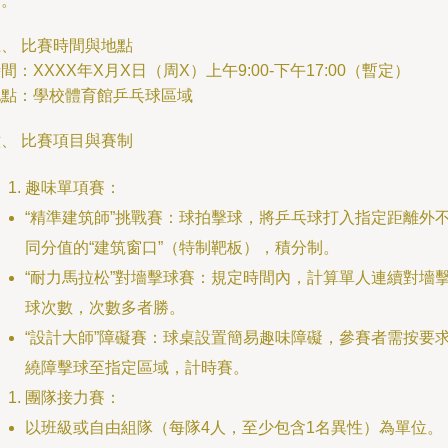
名。
、 比賽時間與地點
間：XXXX年X月X日（周X）上午9:00-下午17:00（暫定）
地點：學校體育館乒乓球區域
、 比賽項目與賽制
趣味單項賽：
“精準建筑師”挑戰賽：球拍擊球，將乒乓球打入指定距離外
同分值的“建筑窗口”（特制靶板），積分制。
“耐力馬拉松”對墻擊球賽：規定時間內，計算單人連續對墻
球次數，次數多者勝。
“設計大師”障礙賽：球桌設置簡易趣味障礙，參賽者需按要
繞障擊球至指定區域，計時賽。
團隊接力賽：
以班級或自由組隊（每隊4人，至少包含1名異性）為單位。