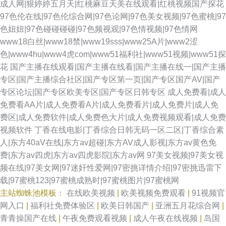
成人网|狠婷婷五月天|红桃麻豆天美在线观看|红桃视频国产探花
97色伦在线|97色伦综合网|97色论网|97色美女视频|97色蜜桃|97
色妞妞|97色碰碰碰碰|97色频视观|97色情视频|97色情网
www18白丝|www18禁|www19sss|www25A片|www2涩
色|www4hu|www4虎com|www51福利社|www51视频|www51探
花
国产主播在线观看|国产主播在线看|国产主播在线一|国产主播
专区|国产主播综合社区|国产专区第一页|国产专区国产AV|国产
专区论坛|国产专区欧美专区|国产专区日韩专区
成人免费看|成人
免费看AA片|成人免费看A片|成人免费看片|成人免费片|成人免
费区|成人免费软件|成人免费色大片|成人免费视频观看|成人免费
视频软件
丁香在线电影|丁香综合日韩无码一区二区|丁香综合素
人|东方40aV在线|东方av超碰|东方AV成人影视|东方av黄色免
费|东方av四虎|东方av四虎影院|东方av网
97美女视频|97美女视
频在线|97美女网|97迷奸性爱网|97密挑详情介绍|97密挑迅雷下
载|97蜜桃123|97蜜桃成熟时|97蜜桃图片|97蜜桃网
主站蜘蛛池模板：
在线欧美视频
|
欧美视频免费观看
|
91视频官
网入口
|
福利社免费体验区
|
欧美日韩国产
|
亚洲五月花综合网
|
青青操国产在线
|
午夜免费观看视频
|
成人午夜在线视频
|
岛国