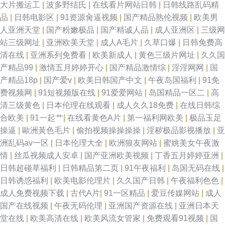
大片搬运工
|
波多野结氏
|
在线看片网站日韩
|
日韩线路乱码精
品
|
日韩电影区
|
91资源肏逼视频
|
国产精品熟伦视频
|
欧美男
人亚洲天堂
|
国产粉嫩极品
|
国产精诚人品
|
成人亚洲区
|
三级网
站三级网址
|
亚洲欧美天堂
|
成人A毛片
|
久草口爆
|
日韩免费高
清在线
|
亚洲系列免费看
|
欧美新成人
|
黄色三级片网址
|
久久国
产精品99
|
激情五月婷婷开心
|
国产精品激情综
|
淫淫网网
|
国
产精品18p
|
国产爱v
|
欧美日韩国产中文
|
午夜岛国福利
|
91免
费视频网
|
91短视频版在线
|
91爱爱网站
|
岛国精品一区二
|
高
清三级黄色
|
日本伦理在线观看
|
成人久久18免费
|
在线日韩综
合欧美
|
91一起艹
|
在线看黄色A片
|
第一福利网欧美
|
极品玉足
操逼
|
歐洲黃色毛片
|
偷拍视频操操操操
|
淫秽极品影视播放
|
亚
洲乱码av一区
|
日本伦理大全
|
欧洲狼友网站
|
蜜姚美女午夜激
情
|
丝瓜视频成人安卓
|
国产亚洲欧美视频
|
丁香五月婷婷亚洲
|
日韩超碰草福利
|
日韩精品第二页
|
91午夜福利
|
岛国无码在线
|
日韩诱惑福利
|
欧美电影伦理片
|
久久国产日韩
|
午夜福利色色
|
成人免费视频下载
|
古代A片
|
91一区精品
|
爱豆传媒网站
|
成人
国产在线视频
|
午夜无码伦理
|
亚洲国产资源在线
|
亚洲日本天
堂在线
|
欧美高清在线
|
欧美风流女管家
|
免费观看91视频
|
国