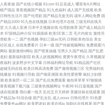
人夜夜做
国产在线小视频
91com
91豆花成人
哪里有A片网址
精产国品
香蕉视频国产精品
91九色福利
成人国产无线视
欧美
日韩性生活片
国产伦理剧
国产精品无套无码
成年人网站免费
国
产精品1000
91九色在线视频
日本伦理片在线
三级无码在线天
堂
久久成人亚洲
日本中文视频在线
伦理剧推荐
国产成人精品日
本
97甜桃品种介绍
91插插插
欧美SE第二页
毛片内射女
激情另
类欧美一二
国产色视频
孕妇三级av无码
日韩欧美色综合
美女
社区成人
在线免费看片
日本一级
国产传媒视频网站
免费观看污
网站
最新激情h网站
国产喷浆抽搐
宅男久久国产精品
国产乱肥
老妇
最新福利影院
欧美人妖视频网站
窝窝午夜理论
久草视频深
夜福利
波多野步中文字幕
日韩福利网址导航
91精品国产社区
超碰无码在线
欧美日韩高清免费
国产激情视频三区
宅男福利在
线播放
91视频污导航
国产啪亚洲国
欧美性爱密臀
疯狂少妇喷
潮
欧美肏屄一区二区
国产乱伦免费观看
偷拍草草草
97狠狠插
香蕉视频下载污版
三级黄色视频网址
午夜99
91日逼视频
国产
成在线观看
萌白酱一线天
乱伦五月天婷婷
美腿丝袜在线观看
国
产精品3p
91综合碰
国产乱女乱
成人xxxxx
日韩伦理片
91色爱
免费黄色av网址
欧美肥老妇
欧美在线tv
加勒比在线视屏
国产美