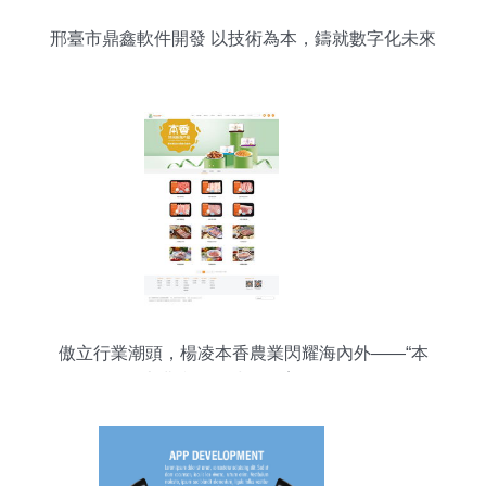
邢臺市鼎鑫軟件開發 以技術為本，鑄就數字化未來
傲立行業潮頭，楊凌本香農業閃耀海內外——“本
香”農產品全球銷售案例解析