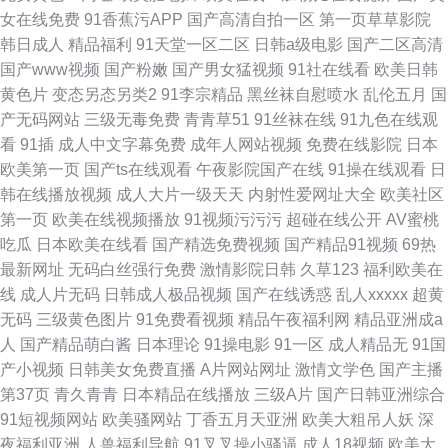
女在线免费
91香蕉污APP
国产高清自拍一区
第一页草草影院
韩日成人
精品福利
91天堂一区二区
日韩a级电影
国产二区高清
国产www视频
国产粉嫩
国产男女猛视频
91社在线看
欧美日韩
黄色片
变态另态另类2
91李宗精品
黑丝袜自慰喷水
乱伦五月
国
产无码网站
三级无毒免费
青青草51
91丝袜在线
91九色在线观
看
91插
成人中文字幕免费
成年人网站视频
免费在线影院
日本
欧美第一页
国产ts在线观看
午夜影院国产在线
91操在线观看
日
韩在线播放视频
成人大片一级天天
内射性爱网址大全
欧美社区
第一页
欧美在线视频播放
91视频污污污
超碰在线公开
AV蜜桃
吃瓜
日本欧美在线看
国产精选免费视频
国产精品91视频
69热
最新网址
无码白丝强行免费
激情影院日韩
久草123
福利欧美在
线
成人片无码
日韩成人极品视频
国产在线诱惑
乱人xxxxx
超黄
无码
三级黄色图片
91免费看视频
精品午夜福利网
精品亚洲成a
人
国产精品萌白酱
日本理论
91操电影
91一区
成人精品无
91国
产小视频
日韩美女免费直播
A片网站网址
激情文学色
国产主播
第37页
青久青青
日本精品在线播放
三级A片
国产日韩亚洲综合
91短视频网站
欧美骚网站
丁香五月天亚洲
欧美大粗吊人妖
深
夜福利亚洲
人兽福利导航
91叉叉操小骚逼
成人18视频
欧美大