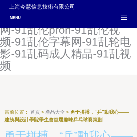
91露脸熟女九色-91露脸在
上海今慧信息技術有限公司
线播放-91乱操视频-91乱仑
MENU
网-91乱伦pron-91乱伦视
频-91乱伦字幕网-91乱轮电
影-91乱码成人精品-91乱视
频
當前位置：
首頁
>
產品大全
>
勇于拼搏，“乒”動我心——
建筑與設計學院學生會首屆趣味乒乓球賽策劃
勇于拼搏，“乒”動我心——