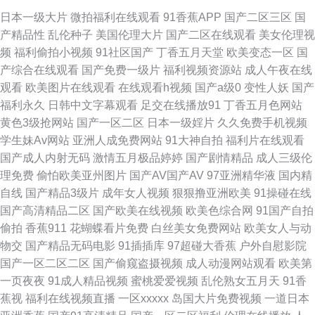
欧美激情导航 91传媒抖音 AⅤ日韩 亚洲色情探花 日韩欧美性 九一在线 国产
日本一级大片
微拍福利在线观看
91香蕉APP
国产二区三区
国
产精品性
乱伦种子
美国伦理大片
国产二区在线观看
美女伦理视
精品乱码专区 超碰日日夜夜 91色精品 香蕉视频黄在线 日本a天堂 精东成人
频
福利偷拍小视频
91社区国产
丁香五月天堂
欧美变态一区
国
产综合在线观看
国产免费一级片
福利视频资源站
成人午夜在线
网 玖玖热视频 日韩免费一级 天天操精品 日本在线不卡一区 欧美激情熟妇 后
观看
欧美图片在线观看
在线观看h视频
国产a级0
变性人妖
国产
福利永久
日韩中文字幕观看
足交在线播放91
丁香五月色网站
入老阿姨 丰满熟女视频 www草莓 97精品色情 亚洲另类男人 少妇四虎一线
黄色3级抢网站
国产一区二区
日本一级婬片
久久免费手机视频
学生妹Av网站
亚洲人成免费网站
91大神自拍
福利片在线观看
天 色婷婷五月中出 青娱乐日夜操 九九热99视频 狠狠肏成人专区 91午夜色色
国产成人内射无码
激情五月极品婷婷
国产剧情精品
成人三级伦
理免费
偷怕欧美亚州图片
国产AV国产AV
97亚洲精华液
国内精
国产一区二区久久 国产在线另类 国产五六区在线 久久精品这里18 麻豆传媟
自线
国产精品3级片
成年女人视频
狠狠撸亚洲欧美
91操碰在线
国产高清精品二区
国产欧美在线视频
欧美色综合网
91国产自拍
精选集 欧美国产日韩成人 欧美另类性爱 美女超碰在线 麻豆mv网站入口 国产
偷拍
香蕉911
花蝴蝶看片免费
白丝美女免费网站
欧美女人与动
物交
国产精品无码电影
91插插库
97超碰大香蕉
户外自慰影院
偷自第七页 日韩精品第三页 极品五月天 超碰在线97青青 91tv在线观看 97午
国产一区二区二区
国产偷窥盗摄视频
成人动漫网站观看
欧美第
一页夜夜
91成人精品视频
蜜桃爱爱视频
乱伦熟女五月天
91香
夜影院 亚洲第11色图 天堂网无码 欧美成人网页 国产少萝视频麻豆 国产精品
蕉视
福利在线视频直播
一区xxxxx
岛国大片免费视频
一道日本