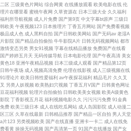
二区
三级黄色片网站
综合网黄
在线播放观看
欧美电影在线
伦
理片在哪里看
蜜桃午夜网
久草资源在
日本三级大全
久久福利
福利所导航视频
成人片免费
国产第9页
中文字幕bt原声
三级日
韩欧美
午夜视频123
日本推理片
丁香五月网站
国产免费看视频
极品成人色
成人黑料自拍
国产日韩欧美网站
国产无码av
老湿A
片影院
国产精品自拍偷拍
牛牛影院A片
日韩无码视频网站
都市
激情变态另类
男女91视频
字幕在线精品播放
免费国产在线看
国产婷婷五月天
无码传媒导航
日本电影伦理
国产午夜高清
美女
黄色18
亚洲午夜精品视频
日本三级成人观看
国产精品第12页
日韩午夜场
成人视频高清免费
伦理在线影视
成人三级视频在线
91理论片
欧美日韩性爱福利
av午夜探花福利
精品毛片
久久叉
叉
另类人妖视频
欧美熟妇穴视频
丁香五月V国产
日韩黄色网址
豆花福利视频
轮理片自拍偷拍
日韩欧美美女视频
欧美A级黄色
影院
丁香影视五月花
福利视频电影久久
污污污污免费
91金典
免费
欧美三级日本
成人在线吃瓜网站
成人岛国影院
成人动漫二
区三区
久草在线最新
日韩精品推荐
国产精品一区自拍
男人天堂
a片123
另类视频欧美
国产在线直播
亚洲卡一卡二
成人在线免
费看黄
操操无码视频
国产高清第一页
91国产在线播放
国产女