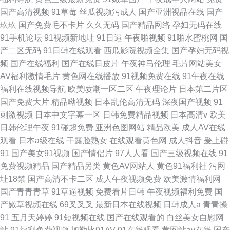
国产高清视频
91草莓
丝瓜视频污成人
国产亚洲视品在线
国产
玖玖
国产免费毛不卡片
久久无码
国产精品网络
孕妇无码在线
91手机论坛
91视频新地址
91日逼
午夜啪视频
91啪水蜜桃网
国
产二区无码
91日韩在线观看
西瓜影院视频全集
国产孕妇无码视
频
国产在线福利
国产在线日皮片
午夜神马伦理
毛片网站美女
AV福利激情毛片
黄色网在线播放
91视频免费在线
91午夜在线
福利在线视频导航
欧美喷潮一区二区
午夜理论片
日本第二片区
国产免费大片
精品呦视频
日本乱伦高清无码
深夜国产视频
91
刺激视频
日本中文字幕一区
日韩免费精品视频
日本高清v
欧美
日韩伦理午夜
91碰超免费
亚洲色图网站
精品欧美
成人AV在线
观看
日本a级在线
干露脸熟女
在线观看黄色网
成人抖音
爰上碰
91
国产美女91视频
国产情侣片
97人人看
国产三级视频在线
91
免费视频精品
国产精品另类
黄色AV网站人
黄色91福利社
污网
址18禁
国产高清不卡二区
成人午夜视频免费
欧美激情福利网
国产青青青草
91草逼视频
免费看片日韩
午夜视频福利免费
国
产嫩草视频在线
69叉叉叉
最新日本在线视频
日韩成人a
青青操
91
五月天婷婷
91短视频在线
国产在线观看的
白丝美女自慰网