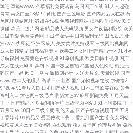
鸡吧
草逼wwww
久草福利免费试看
岛国国产在线
91人人超碰
青青
美女白丝18禁
91肏比
国产三区电影
国产内射后入在线
黄
色网址网站网址
97超在线视
免费视频网站
精品欧美精品v
欧美
操碰
欧美二级片网址
精品成人无码视频
男女午夜福利影院
欧美
三级电影
免费黄色网址
成年版快手
日韩福利无码
四虎四房
亚
洲AV在线豆花
亚洲区成人
美女黄片免费观看
三级网站视频网
成人日韩精品
日韩福利专区
欧美二区女同
国产精品一区91
小x
导航福利
免费黄色在线视频
91原创视频
欧美日韩小视频
国产
成人在线无码
91黑料不
国产极品自拍
岛国最大色网站
精品无
码国产二品
欧美一及片
激情网婷婷
人妖大片
91天堂影视
国产
www
成年人伦理片
高清日韩电影
国产尤物视频在线
超碰福利
97视屏
91看片入口
日本国产成人视频
日本日韩欧美在线
黄色
资料入口
黄色网三级毛片
最新黄色av
麻豆影院免费
五月天堂
丁香
国产精品水多
福利所导航
三级视频网站J
51福利影院
丁香
五月天av
18日本三级全黄
乱伦天堂
国产在线短视频
丁香五月
丁香婷婷
91精品又
爱豆传媒下载
丁香九月国产主播
美女网站
视频黄
A片com
美女福利在线观看
狼人激情网
伦理片香港
极品
福利导航
黄色三级最新免费
91嫩草国产
午夜成年人网站
免费