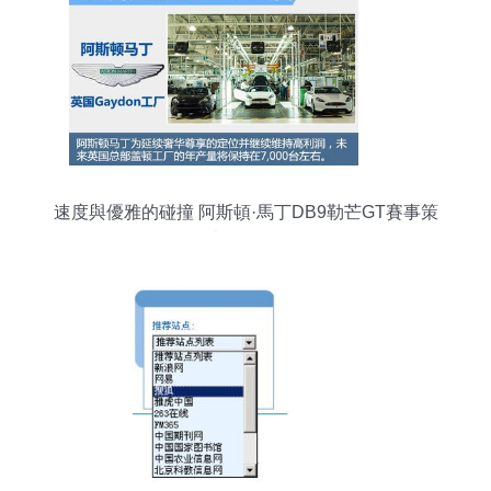
速度與優雅的碰撞 阿斯頓·馬丁DB9勒芒GT賽事策
劃全解析