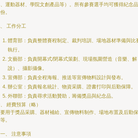
牌、運動器材、學院文創產品等）。所有參賽選手均可獲得紀念
一份。
、 工作分工
體育部：負責整體賽程制定、裁判培訓、場地器材準備與比
執行。
文藝部：負責開幕式/閉幕式策劃、現場氛圍營造（音樂、解
說）、攝影攝像。
宣傳部：負責全程海報、推送等宣傳物料設計與發布。
辦公室：負責報名統計、物資采購、證書打印與后勤保障。
外聯部：負責尋求活動贊助，籌備獎品與紀念品。
、 經費預算（略）
主要用于獎品采購、器材補給、宣傳物料制作、場地布置及后勤
障等。
一、 注意事項