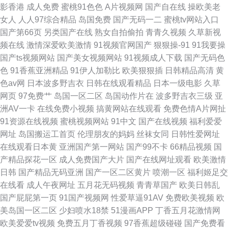
影香港
成人免费
蜜桃91色色
A片视频网
国产自在线
操欧美老
女人
人人97综合精品
岛国免费
国产无码一二
蜜桃tv网站入口
国产第66页
另类国产在线
熟女自拍偷拍
青青久视频
久草新视
频在线
激情深爱欧美激情
91视频官网国产
狠狠操-91
91我要操
国产ts视频网站
国产美女视频网站
91视频成人下载
国产无码色
色
91香蕉亚洲精品
91伊人加勒比
欧美狠狠插
日韩精品高清
黄
色av网
日本波多野吉衣
日韩在线观看精品
日本一级电影
久草
网页
97免费艹
岛国一区二区
岛国动作片在
波多野吉衣三级
亚
洲AV一卡
在线免费小视频
搞黄网站在线观看
免费色情A片网扯
91资源在线视频
蜜桃视频网站
91中文
国产在线视频
福利爱爱
网址
岛国搬运工首页
伦理朋友的妈妈
丝袜女同
日韩性爱网址
在线观看日本黄
亚洲国产第一网站
国产99不卡
66精品视频
国
产精品探花一区
成人免费国产大片
国产在线网址观看
欧美激情
日韩
国产精品无码亚洲
国产一区二区黄片
喷潮一区
福利姬足交
在线看
成人午夜网址
五月花无码视频
青青草国产
欧美日韩乱
国产屁屁第一页
91国产视频网
性爱草逼91AV
免费欧美视频
欧
美岛国一区二区
少妇喷水18禁
51漫画APP
丁香五月花激情网
欧美爱爱tv视频
免费五月丁香视频
97香蕉超级碰碰
国产免费看