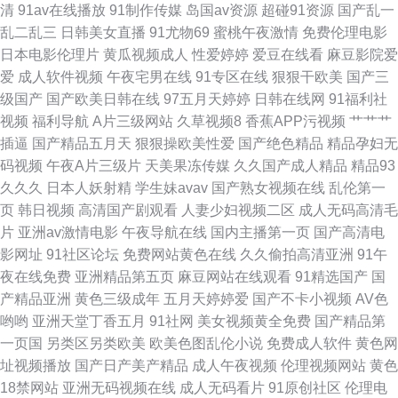
清
91av在线播放
91制作传媒
岛国av资源
超碰91资源
国产乱一
碰 日韩偷拍第一页 亚洲精品二区三 亚洲免费黄色网止 午夜tv久久 天堂av福
乱二乱三
日韩美女直播
91尤物69
蜜桃午夜激情
免费伦理电影
日本电影伦理片
黄瓜视频成人
性爱婷婷
爱豆在线看
麻豆影院爱
利 大香蕉伊色 激情另类ve 黄色网址国产偷 福利社八区九区 国产夜夜夜 含羞
爱
成人软件视频
午夜宅男在线
91专区在线
狠狠干欧美
国产三
级国产
国产欧美日韩在线
97五月天婷婷
日韩在线网
91福利社
草影视传媒 东京热网站 超碰神马精品 丁香五月花婷婷 www啪啪草 91午夜
视频
福利导航
A片三级网站
久草视频8
香蕉APP污视频
艹艹艹
插逼
国产精品五月天
狠狠操欧美性爱
国产绝色精品
精品孕妇无
视频
码视频
午夜A片三级片
天美果冻传媒
久久国产成人精品
精品93
久久久
日本人妖射精
学生妹avav
国产熟女视频在线
乱伦第一
页
韩日视频
高清国产剧观看
人妻少妇视频二区
成人无码高清毛
片
亚洲av激情电影
午夜导航在线
国内主播第一页
国产高清电
影网址
91社区论坛
免费网站黄色在线
久久偷拍高清亚洲
91午
夜在线免费
亚洲精品第五页
麻豆网站在线观看
91精选国产
国
产精品亚洲
黄色三级成年
五月天婷婷爱
国产不卡小视频
AV色
哟哟
亚洲天堂丁香五月
91社网
美女视频黄全免费
国产精品第
一页国
另类区另类欧美
欧美色图乱伦小说
免费成人软件
黄色网
址视频播放
国产日产美产精品
成人午夜视频
伦理视频网站
黄色
18禁网站
亚洲无码视频在线
成人无码看片
91原创社区
伦理电