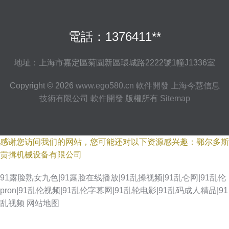
電話：1376411**
地址：上海市嘉定區菊園新區環城路2222號1幢J1336室
Copyright © 2026
www.ego580.cn
軟件開發
上海今慧信息
技術有限公司
軟件開發
版權所有
Sitemap
感谢您访问我们的网站，您可能还对以下资源感兴趣：鄂尔多斯
贡揖机械设备有限公司
91露脸熟女九色|91露脸在线播放|91乱操视频|91乱仑网|91乱伦
pron|91乱伦视频|91乱伦字幕网|91乱轮电影|91乱码成人精品|91
乱视频
网站地图