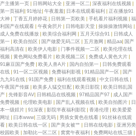
产主播第一页
|
日韩网站大全
|
亚洲一区二
|
深夜福利在线视频
|
第一页福利
|
91地址
|
午夜羞羞
|
日本在线观看福利
|
正在播放91
大神
|
丁香五月婷婷花
|
日韩第一页欧美
|
手机看片福利视频
|
福
利国产在线观看
|
午夜肏屄片
|
日韩电影天堂
|
操操操激情网站
|
成人免费在线播放
|
欧美综合福利网
|
五月天综合91
|
日韩成人
第一
|
欧美自拍区
|
国产做爱无码二区
|
五月激网
|
精品aa
|
国产
福利高清在
|
欧美伊人电影
|
门事件视频一二区
|
欧美伦理在线
视频
|
黄色网站免费看片
|
欧美视频二区
|
免费成人黄色大片
|
91麻豆国产免费
|
欧美人兽A片
|
国内自拍第一
|
日韩免费观看
在线
|
91一区二区视频
|
免费福利影视
|
91精品国产一区
|
国产
九九91在线
|
91国产免费
|
福利在线观看视频
|
中文日韩在线
|
午夜国产传媒
|
欧美多人猛交狂配
|
欧美日影院
|
欧美日韩乱国
产
|
先锋影音AV
|
日韩精品在线视频
|
97精品国产97
|
成人国产
免费视频
|
伦理欧美电影
|
国产乱人视频在线
|
欧美自拍图片
|
日
本一级婬片
|
91深夜
|
影院半夜福利影院
|
香港伦理
|
欧美爱爱
网址
|
曰本www
|
三级无码
|
男插女黄色在线看
|
91丝袜在线观
看
|
欧美日韩在线一区
|
国产美女被艹
|
日韩在线电影
|
亚洲另类
校园欧美
|
加勒比一区二区
|
窝窝午夜福利
|
免费网站在线三级
|