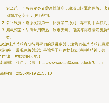
安全第一：所有參賽者需身體健康，建議自購運動保險。比
期間注意安全，服從裁判。
公平競賽：遵循友誼第一、比賽第二原則，尊重對手與裁判
應急預案：準備常用藥品，制定天氣、傷病等突發情況應急
案。
本次趣味乒乓球賽期待同學們的踴躍參與，讓我們在乒乓球的跳
與揮拍中，展現建筑與設計學院學子的蓬勃朝氣與拼搏精神，共
“乒”出一片歡樂的天地！
若轉載，請注明出處：http://www.ego580.cn/product/70.html
新時間：2026-06-19 21:55:13