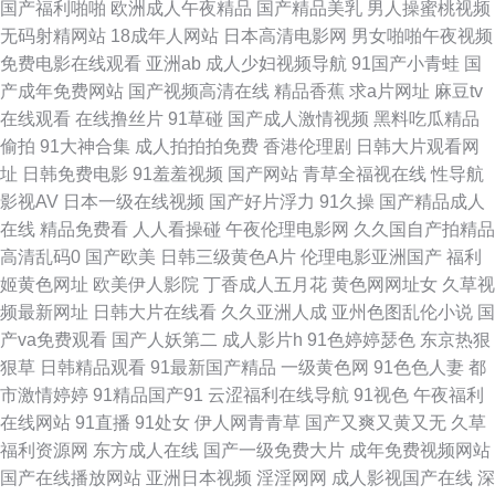
国产福利啪啪
欧洲成人午夜精品
国产精品美乳
男人操蜜桃视频
偷拍拍自超碰 日本高清视频va 亚洲黄色小说网 午夜理论 深夜天堂导航 青青
无码射精网站
18成年人网站
日本高清电影网
男女啪啪午夜视频
免费电影在线观看
亚洲ab
成人少妇视频导航
91国产小青蛙
国
草福利 欧美不卡交配视频 在线超碰96 微拍福利哇咔呀 青青草视频福利 久久
产成年免费网站
国产视频高清在线
精品香蕉
求a片网址
麻豆tv
在线观看
在线撸丝片
91草碰
国产成人激情视频
黑料吃瓜精品
伊人免费国产 国产精品第二页 高清视频1区2区 波多野结衣一本道 97人人操
偷拍
91大神合集
成人拍拍拍免费
香港伦理剧
日韩大片观看网
址
日韩免费电影
91羞羞视频
国产网站
青草全福视在线
性导航
人人爽 91美眉网 午夜伦理精美A片 日本黄色网 另类综合图片 激情国产乱 第
影视AV
日本一级在线视频
国产好片浮力
91久操
国产精品成人
在线
精品免费看
人人看操碰
午夜伦理电影网
久久国自产拍精品
一福利航官方 国产精品玖玖玖 福利视频午夜剧场 超碰人妻偷拍 91唐伯虎 亚
高清乱码0
国产欧美
日韩三级黄色A片
伦理电影亚洲国产
福利
姬黄色网址
欧美伊人影院
丁香成人五月花
黄色网网址女
久草视
洲喷水在线 日韩新片一区二区 欧美成人A 激情福利导航 福利淫地AV导航 高
频最新网址
日韩大片在线看
久久亚洲人成
亚州色图乱伦小说
国
产va免费观看
国产人妖第二
成人影片h
91色婷婷瑟色
东京热狠
清91ncn 第一导航福利国产 岛国www 丁香久久导航 超碰com 91视频露脸
狠草
日韩精品观看
91最新国产精品
一级黄色网
91色色人妻
都
市激情婷婷
91精品国产91
云涩福利在线导航
91视色
午夜福利
亚洲情侣自拍91 日韩性爱第一页 欧美超碰在线 午夜福利传媒影视 日韩午夜
在线网站
91直播
91处女
伊人网青青草
国产又爽又黄又无
久草
福利资源网
东方成人在线
国产一级免费大片
成年免费视频网站
福利 欧美韩日亚洲 麻豆肏屄视频 含羞草A片 大香蕉9 99福利网 91黑丝美女
国产在线播放网站
亚洲日本视频
淫淫网网
成人影视国产在线
深