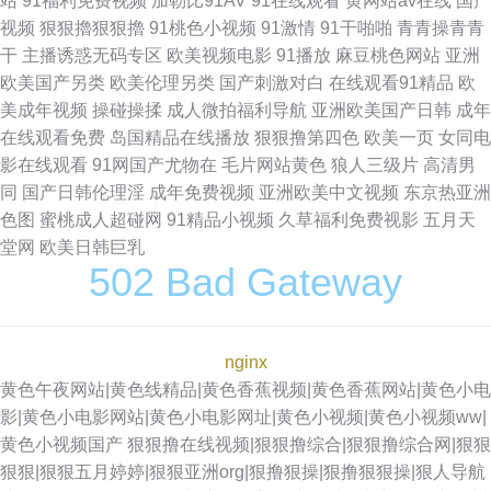
站
91福利免费视频
加勒比91AV
91在线观看
黄网站av在线
国产
视频
狠狠擼狠狠擼
91桃色小视频
91激情
91干啪啪
青青操青青
干
主播诱惑无码专区
欧美视频电影
91播放
麻豆桃色网站
亚洲
欧美国产另类
欧美伦理另类
国产刺激对白
在线观看91精品
欧
美成年视频
操碰操揉
成人微拍福利导航
亚洲欧美国产日韩
成年
在线观看免费
岛国精品在线播放
狠狠撸第四色
欧美一页
女同电
影在线观看
91网国产尤物在
毛片网站黄色
狼人三级片
高清男
同
国产日韩伦理淫
成年免费视频
亚洲欧美中文视频
东京热亚洲
色图
蜜桃成人超碰网
91精品小视频
久草福利免费视影
五月天
堂网
欧美日韩巨乳
502 Bad Gateway
nginx
黄色午夜网站|黄色线精品|黄色香蕉视频|黄色香蕉网站|黄色小电
影|黄色小电影网站|黄色小电影网址|黄色小视频|黄色小视频ww|
黄色小视频国产
狠狠撸在线视频|狠狠撸综合|狠狠撸综合网|狠狠
狠狠|狠狠五月婷婷|狠狠亚洲org|狠撸狠操|狠撸狠狠操|狠人导航