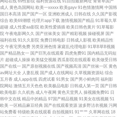
网站在线
69性影院
福利资源在线
91自拍最新网址
青青草国产
视频网站 欧洲A级网站 黄色成人18 岛国四级片 97久色主站 亚洲欧美专区 日
成人
黄色岛国网站
欧美一xxxxx
欧美gayv
91色情激情网
中国韩
国日本高清
国产国产一区
亚洲欧洲成人
日韩在线
久久国产影视
韩成人黄色网址 欧美无毒在线 激情色色网 成人伊人影院 91磨菇网 婷婷日本
综合
欧美69潮喷
伦理片app下载
激情视频国产精品
91草莓久草
超碰
成人性爱aa影院
欧美性爱插插
欧美日韩色黄片
91草莓影
操碰无码 国产大片中文字幕 久久国产久久 国产精品久久99 A片网站入口
院
午夜电影网久久
国产丝袜美女
国产精彩视频
操碰视屏
国产
福利在线
91久久影院
免费日韩电影
日韩成人影视
欧美精品性
AV91第3页 综合另类网 日韩免费乱轮网站 久久一品熟妇 东京热加勒麻豆 超
交
午夜宅男免费
另类亚洲色情
家庭乱伦理电影
91草B草B视频
国产精品熟女一
国产巨乳在线观看
四虎免费91
国内精品无码短
碰碰中文 91欧日 五月丁香婷婷成人 欧美人妖乱搞 精品久热 国产精品视频久
片
超碰成人操操
欧美猛交视频
西瓜影院在线观看
欧美做受日韩
国产在线一
国产原创视频在线
国产视频高清
国产丝袜一区
黄色
久 超碰操逼网 97美女在线视频 影音先锋伪娘 亚洲成人AV贴图 日本影院 久
av网址大全
人妻乱视
国产成人在线网站
久草视频资源站
综合
五月香
成人app在线
四虎试看
91男女
国产男小鲜肉同
福利影
草国产精品视频 成人网片第一页 超碰碰小说97 91社一区二区 午夜性爱剧场
院网站
激情五月天色色
欧美极品电影
日韩成人第一页
国产日韩
欧美电影
久久机热
成人午夜网
黄色天堂男人
操视频免费91
日
日本丝袜足交 久久资源福利站 亚洲九九 日本一本本兔费区 老熟女做爱一区
韩中文在线
精品中的精品
97国产精品视频
91美女在线视频
51
欧美
一区精品麻豆经典
国产在线观看资源
波多野洁衣视频
污网
国产操美女 黄色仓库看片 成人性爱午夜剧场 91网址在线视频 午夜免费大片
站免费看
特级欧美在线观看
自拍视频91
91艹艹
久草网在线
18